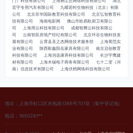
门）科技有限公司
上海衲尘丘网络科技有限公司
湖北
宏宇专用汽车有限公司
九曜若时生物科技（北京）有限
公司
北京菲华国际教育科技有限公司
北京弘智教育科
技有限公司
海南电影网
佛山市欧易欧厨卫有限公
司
上海用云科技有限公司
成都智腾云科技有限公
司
云南智跃房地产经纪有限公司
北京环谷生物科技发
展有限公司
云霄县圣之杰网络技术服务部
上海蜀范实
业有限公司
陕西靳鑫阳岳家具有限公司
南京启创教育
科技有限公司
上海润选康养科技有限公司
长沙宇鹰建
材有限公司
上海木锡电子商务有限公司
七十二变（河
南）信息技术有限公司
上海伏档网络科技有限公司
地址：上海市虹口区水电路1388号701室（集中登记地）
电话：1650281**