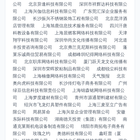
公司
北京异逢科技有限公司
深圳市祥辉达科技有限公
司
上海兴伽信息科技有限公司
广东莞汇深企业服务有
限公司
长沙振兴不锈钢装饰工程有限公司
北京昆洋酒
店管理有限
上海旭鹿信息技术服务有限公司
四川汗唐
科教设备有限公司
上海居燃客网络科技有限公司
天津
翔宇科技有限公司
深圳华尚文化传播有限公司
河北道
丰投资咨询有限公司
北京弗兰克尼斯科技有限公司
蓬
莱乐诚商信贸易有限公司
成都峰圳纪得网络科技有限公
司
北京职库网络科技有限公司
厦门跃天龙文化传播有
限公司
深圳市荣晖胶粘制品有限公司
成都锐尘科技有
限公司
上海楠傲网络科技有限公司
天气预报
北京
奥向虎科技有限公司
长沙传灯电子商务有限公司
广州
绿豆信息科技有限责任公司
上海锦森铭网络科技有限公
司
上海梦度建材有限公司
青州市源通塑料建材有限公
司
绍兴市飞龙灯具塑件有限公司
上海三麦至立广告有
限公司
周易算命
上海兴皇企业管理有限公司
安徽
东际科技有限公司
湖南德天投资（集团）有限公司
南
通克莱斯机电设备制造有限公司
绵阳市商拓电子商务有
限公司
玫瑰之约
奥德科技有限公司
鑫旺普（厦